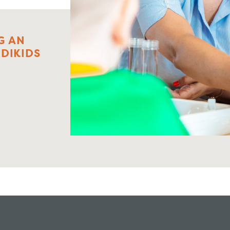
G
AN
NDIKIDS